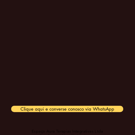
Clique aqui e converse conosco via WhatsApp
Espaço Aura Terapias Inte
grativas Ltda