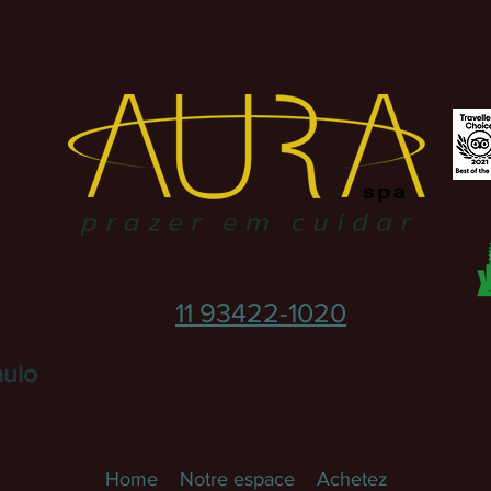
11 93422-1020
aulo
Home
Notre espace
Achetez