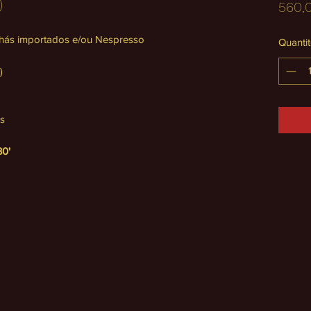
)
560,
hás importados e/ou Nespresso
Quantit
)
es
30'